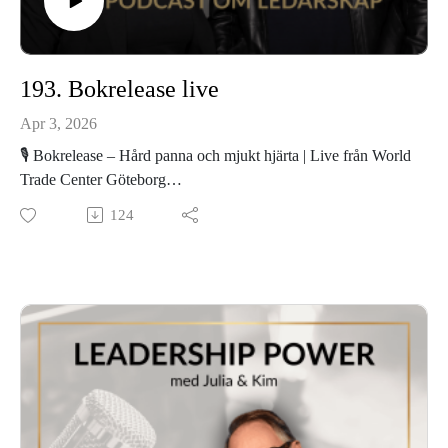
193. Bokrelease live
Apr 3, 2026
🎙️ Bokrelease – Hård panna och mjukt hjärta | Live från World
Trade Center Göteborg
I det här specialavsnittet är vi inte ensamma i studion – vi
124
spelar in live från World Trade Center i Göteborg för att fira
Kims bokdebut med boken Hård panna och mjukt hjärta!
Julia intervjuar Kim om resan att skriva sin första bok, varför
den behövs just nu och vad den egentligen handlar om.
Boken kretsar kring fyra dimensioner av oss som människor –
fokus, övertygelse, handling och återkoppling – och hur vi
hittar rätt väg framåt i ett samhälle där vi springer fortare och
fortare, men ofta åt fel håll.
I avsnittet pratar vi om:
Hur det känns att ge ut sin första bok och varför det liknar att