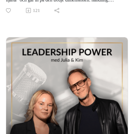
Vi pratar om varför det inte räcker att ha fokus och
121
övertygelse – någon gång måste du faktiskt ta det första
steget. Kim delar sin metod för att fatta kraftfulla beslut, hur
du bryter ner stora mål till vardagliga vanor, och varför
resiliens är avgörande när livet inte går som planerat.
Är du intresserad av att köpa boken så finns den här:
Adlibris
Bokus
Vår hemsida: www.leadershippower.se