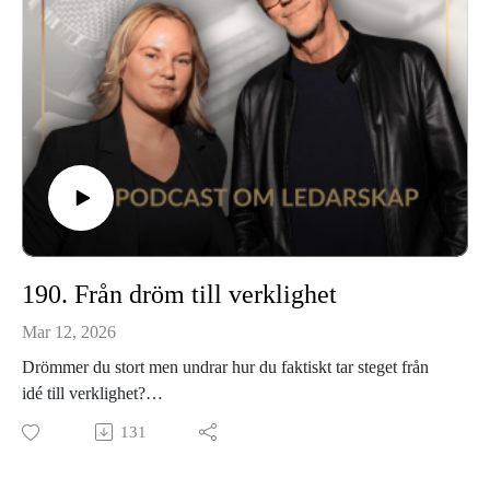
190. Från dröm till verklighet
Mar 12, 2026
Drömmer du stort men undrar hur du faktiskt tar steget från
idé till verklighet?
I det här avsnittet delar vi verktygen som gör skillnaden: hur
131
du går från att vilja, till att välja, till att våga.
Vår hemsida: www.leadershippower.se