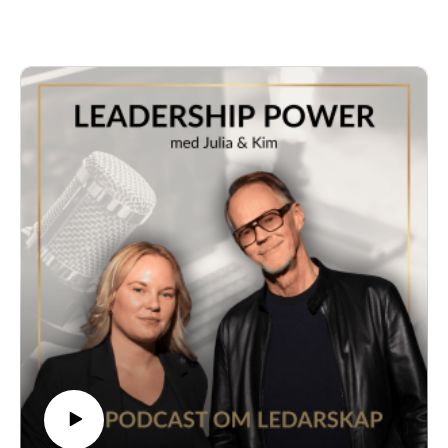
inåt. Men lyssna klart på oss först, okej?
www.leadershippower.se