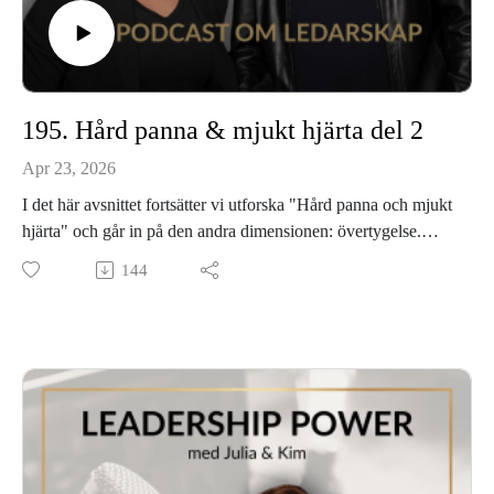
195. Hård panna & mjukt hjärta del 2
Apr 23, 2026
I det här avsnittet fortsätter vi utforska "Hård panna och mjukt
hjärta" och går in på den andra dimensionen: övertygelse.
Vi pratar om varför det inte räcker att sätta mål – du behöver
144
också skapa en emotionell koppling till dem. Kim delar
forskning om hur hjärtat kommunicerar med hjärnan,
skillnaden mellan harmonisk och tvångsmässig passion, och
konkreta sätt att bygga upp tron på det du vill uppnå.
Är du intresserad av att köpa boken så finns den här:
Adlibris
Bokus
Vår hemsida: www.leadershippower.se