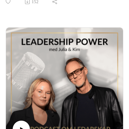
152
Vi fördjupar oss i den första dimensionen, fokus: hur du sätter
och skriver ner mål, hanterar både yttre och emotionella
distraktioner och tränar uthållighet för att nå resultat och ökat
välmående.
Är du intresserad av att köpa boken så finns den här:
Adlibris
Bokus
Vår hemsida: www.leadershippower.se