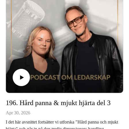
Bokus
Vår hemsida: www.leadershippower.se
196. Hård panna & mjukt hjärta del 3
Apr 30, 2026
I det här avsnittet fortsätter vi utforska "Hård panna och mjukt
hjärta" och går in på den tredje dimensionen: handling.