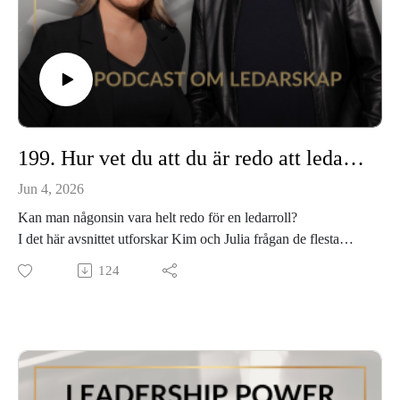
199. Hur vet du att du är redo att leda andra?
Jun 4, 2026
Kan man någonsin vara helt redo för en ledarroll?
I det här avsnittet utforskar Kim och Julia frågan de flesta
aldrig ställer sig innan de kliver in i en ledarroll.
124
Vi pratar om skillnaden mellan att överskatta och underskatta
sig själv, varför "redo" är en riktning snarare än ett tillstånd
och den viktigaste frågan du behöver ställa dig innan du tar
steget. Lyssna in och tipsa gärna om avsnittet till någon du
känner som funderar på att ta steget in i ledarskapet.
Vill du komma i kontakt med oss? Besök leadershippower.se