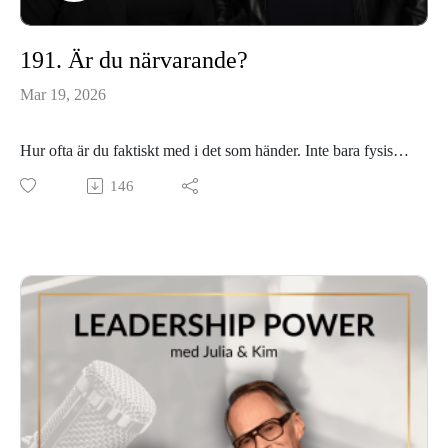
191. Är du närvarande?
Mar 19, 2026
Hur ofta är du faktiskt med i det som händer. Inte bara fysiskt,
utan även mentalt och emotionellt?
146
I det här avsnittet tar vi oss an något som låter enkelt, men
som många kämpar med varje dag. Att vara närvarande.
Vi pratar om varför tankarna så lätt drar iväg och hur
distraktioner påverkar både ditt ledarskap och dina relationer.
Så luta dig tillbaka, koppla på din närvaro och lyssna in
avsnittet!
Vår hemsida: www.leadershippower.se