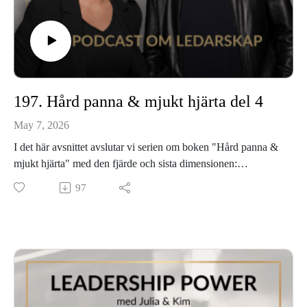
197. Hård panna & mjukt hjärta del 4
May 7, 2026
I det här avsnittet avslutar vi serien om boken "Hård panna &
mjukt hjärta" med den fjärde och sista dimensionen:
återkoppling.
97
Vi pratar om varför meningsfullhet är det som håller ihop allt
och vad som händer när den saknas. Kim delar om vikten av
att titta i backspegeln, hur tacksamhet och stolthet driver oss
framåt, och varför det är dags att byta ut din to do-lista till en
ta-da-lista.
Är du intresserad av att köpa boken så finns den här:
Adlibris