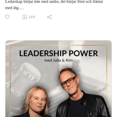
Ledarskap börjar inte med andra, det börjar först och främst
med dig.
I det här avsnittet pratar Kim och Julia om självledarskap som
119
grunden för allt annat ledarskap. För du kan inte ge det du
själv inte har.
Vi pratar om varför det går fel när man lär sig massa knep för
att leda andra men inte lever som man lär och vad du konkret
kan göra för att börja leda dig själv först.
Lyssna in och tipsa gärna vidare om avsnittet för vänner och
bekanta!
Vill du komma i kontakt med oss? Besök leadershippower.se