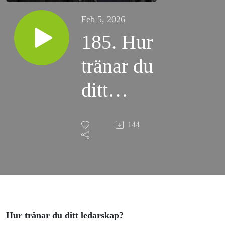
Feb 5, 2026
185. Hur
tränar du
ditt
ledarskap?
144
Hur tränar du ditt ledarskap?